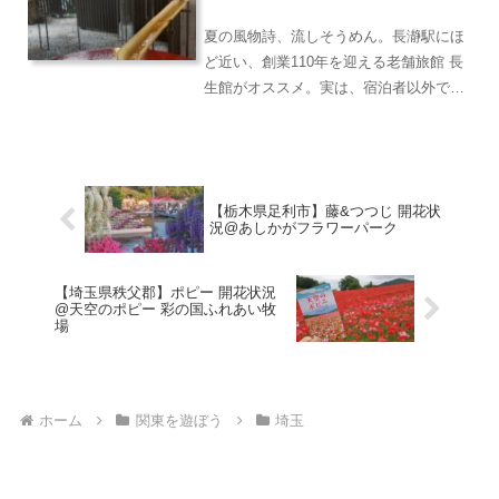
が、楽しい。こんな感...
夏の風物詩、流しそうめん。長瀞駅にほ
ど近い、創業110年を迎える老舗旅館 長
生館がオススメ。実は、宿泊者以外でも
利用できます。流しそうめんは、今年が
60周年。リニューアルしていて、昨年ま
でとシステムが変わっているようです。
主な変更点は、ネッ...
【栃木県足利市】藤&つつじ 開花状
況@あしかがフラワーパーク
【埼玉県秩父郡】ポピー 開花状況
@天空のポピー 彩の国ふれあい牧
場
ホーム
関東を遊ぼう
埼玉