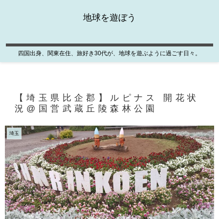
地球を遊ぼう
四国出身、関東在住、旅好き30代が、地球を遊ぶように過ごす日々。
【埼玉県比企郡】ルピナス 開花状
況@国営武蔵丘陵森林公園
埼玉