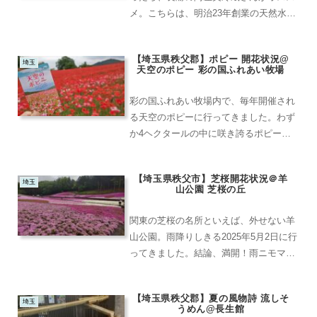
メ。こちらは、明治23年創業の天然水を
製氷している蔵元さん。長瀞駅が最寄り
の寶登山道店と、上長瀞駅が最寄りの金
【埼玉県秩父郡】ポピー 開花状況@
崎本店の2店舗を展開しています。今回
埼玉
天空のポピー 彩の国ふれあい牧場
は、金崎本店のご紹介。...
彩の国ふれあい牧場内で、毎年開催され
る天空のポピーに行ってきました。わず
か4ヘクタールの中に咲き誇るポピーの
数、なんと1,200万本！！コロナ禍でお
休みしたり、近年は生育不良でお休みす
【埼玉県秩父市】芝桜開花状況＠羊
ることもありました。今年は、2 年ぶり
埼玉
山公園 芝桜の丘
の開催でした。20...
関東の芝桜の名所といえば、外せない羊
山公園。雨降りしきる2025年5月2日に行
ってきました。結論、満開！雨ニモマケ
ズな芝桜たち感動しながら、満喫してき
ました。まずは「芝桜市民ガーデン」
【埼玉県秩父郡】夏の風物詩 流しそ
が、お出迎え。花壇ごとに作られた作品
埼玉
うめん@長生館