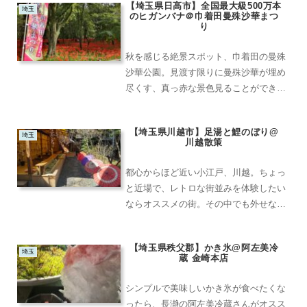
【埼玉県日高市】全国最大級500万本
埼玉
のヒガンバナ＠巾着田曼殊沙華まつ
り
秋を感じる絶景スポット、巾着田の曼殊
沙華公園。見渡す限りに曼殊沙華が埋め
尽くす、真っ赤な景色見ることができま
す。その圧巻の景観は、どんなカメラの
画角にも収まりきりません。遠方にお住
【埼玉県川越市】足湯と鯉のぼり@
まいの方でも、ぜひ一度は見て欲しい。
埼玉
川越散策
9月26日現在は、4分咲...
都心からほど近い小江戸、川越。ちょっ
と近場で、レトロな街並みを体験したい
ならオススメの街。その中でも外せない
のが、足湯カフェ。小江戸川越一番街商
店街の『椿の蔵』さんは、1階が様々な
【埼玉県秩父郡】かき氷@阿左美冷
和雑貨・土産物・工芸品を取り扱ってお
埼玉
蔵 金崎本店
り、川越土産はもちろん、...
シンプルで美味しいかき氷が食べたくな
ったら、長瀞の阿左美冷蔵さんがオスス