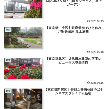
る@GINZA SIX（銀座シックス）屋上
ガーデン
2025.05.19
【東京都中央区】銀座散歩でひと休み
東京
@歌舞伎座 屋上庭園
2025.05.18
【東京都北区】近代日本建築の正直レ
東京
ビュー@大谷美術館
2025.05.16
【東京都新宿区】特別な映画体験@109
東京
シネマズプレミアム新宿