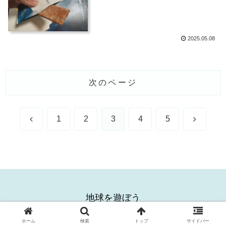
2025.05.08
次のページ
前
次
1
2
3
4
5
へ
へ
地球を遊ぼう
© 2025 地球を遊ぼう.
ホーム
検索
トップ
サイドバー