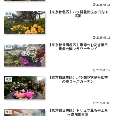
2025.05.15
【東京都北区】バラ開花状況@旧古河
東京
庭園
2025.05.13
【東京都世田谷区】季節のお花@瀬田
東京
農業公園フラワーランド
2025.05.12
【東京都練馬区】バラ開花状況@四季
東京
の香ローズガーデン
2025.05.09
【東京都目黒区】トリュフ薫る手土産
東京
@廣尾瓢月堂