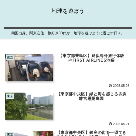
地球を遊ぼう
四国出身、関東在住、旅好き30代が、地球を遊ぶように過ごす日々。
【東京都豊島区】疑似海外旅行体験
東京
@FIRST AIRLINES池袋
2025.05.26
【東京都中央区】緑と海を感じる@浜
東京
離宮恩賜庭園
2025.05.21
【東京都中央区】銀座の街を一望でき
東京